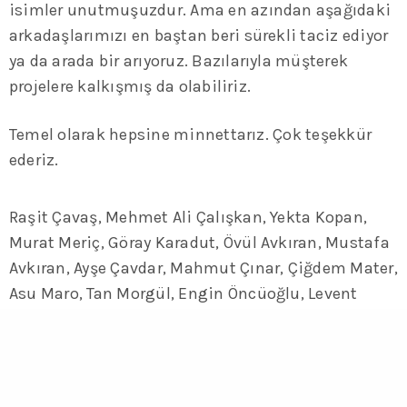
isimler unutmuşuzdur. Ama en azından aşağıdaki
arkadaşlarımızı en baştan beri sürekli taciz ediyor
ya da arada bir arıyoruz. Bazılarıyla müşterek
projelere kalkışmış da olabiliriz.
Temel olarak hepsine minnettarız. Çok teşekkür
ederiz.
Raşit Çavaş, Mehmet Ali Çalışkan, Yekta Kopan,
Murat Meriç, Göray Karadut, Övül Avkıran, Mustafa
Avkıran, Ayşe Çavdar, Mahmut Çınar, Çiğdem Mater,
Asu Maro, Tan Morgül, Engin Öncüoğlu, Levent
Kömür, Umut Şumnu, Nejat Çifçi, Tutku Yurdakul,
Işık Gençer, Ferruh Gençer, Haluk İnanıcı, Yaman
Akdeniz, Kerem Altıparmak, Serdar Benli, Naim
Dilmener, Osman Akın, Rauf Kösemen, Gennady