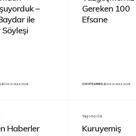
şuyorduk –
Gereken 100
aydar ile
Efsane
 Söyleşi
LGI
ON 15 OCAK 2026
OVERTEAMBILGI
ON 14 OCAK 2026
k
Yayıncılık
n Haberler
Kuruyemiş