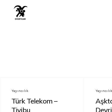
Yayıncılık
Yayıncılı
Türk Telekom –
Aşkt
Tivibu
Devr