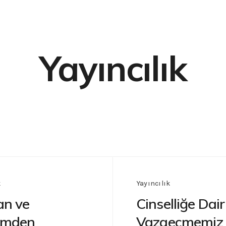
Yayıncılık
k
Yayıncılık
an ve
Cinselliğe Dair
imden
Vazgeçmemiz